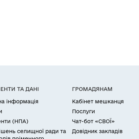
ЕНТИ ТА ДАНІ
ГРОМАДЯНАМ
на інформація
Кабінет мешканця
и
Послуги
нти (НПА)
Чат-бот «СВОЇ»
рішень селищної ради та
Довідник закладів
олів поіменного