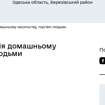
Одеська область, Березівський район
машньому насильству, торгівлі людьми
дія домашньому
П
людьми