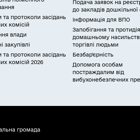
Подача заявок на реєст
вання
до закладів дошкільної 
и та протоколи засідань
Інформація для ВПО
их комісій
Запобігання та протиді
ня влади
домашньому насильств
і закупівлі
торгівлі людьми
и та протоколи засідань
Безбар'єрність
их комісій 2026
Допомога особам
постраждалим від
вибухонебезпечних пре
альна громада