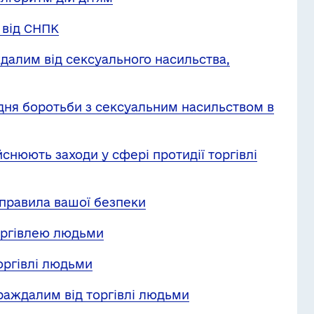
 від СНПК
далим від сексуального насильства,
дня боротьби з сексуальним насильством в
ійснюють заходи у сфері протидії торгівлі
 правила вашої безпеки
торгівлею людьми
торгівлі людьми
траждалим від торгівлі людьми