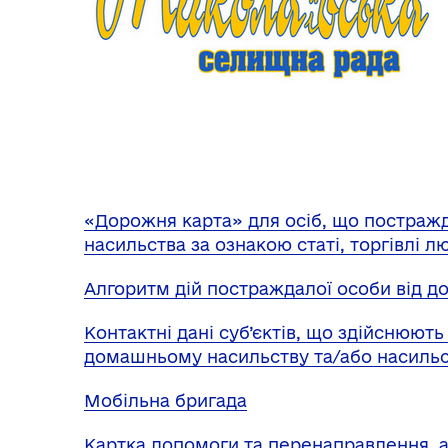
«Дорожня карта» для осіб, що постражд
насильства за ознакою статі, торгівлі л
Алгоритм дій постраждалої особи від 
Контактні дані суб’єктів, що здійснюють
домашньому насильству та/або насильст
Мобільна бригада
Картка допомоги та перенаправлення, а