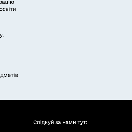
рацію
освіти
я
у,
дметів
Слідкуй за нами тут: