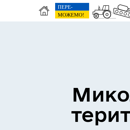
Оголошення
Мико
тери