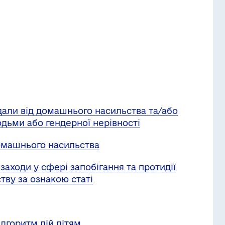
али від домашнього насильства та/або
юдьми або гендерної нерівності
домашнього насильства
 заходи у сфері запобігання та протидії
ву за ознакою статі
лгоритм дій дітям