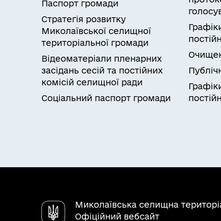
Паспорт громади
голосу
Стратегія розвитку
Графік
Миколаївської селищної
постійн
територіальної громади
Очищен
Відеоматеріали пленарних
засідань сесій та постійних
Публічн
комісій селищної ради
Графік
Соціальний паспорт громади
постійн
Миколаївська селищна територі
Офіційний вебсайт