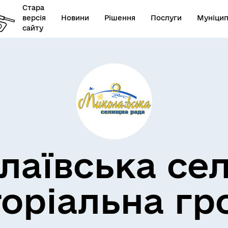
Стара
версія
Новини
Рішення
Послуги
Муніцип
сайту
лаївська се
торіальна гр