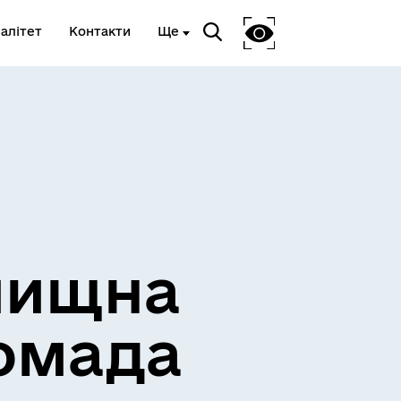
алітет
Контакти
Ще
лищна
омада