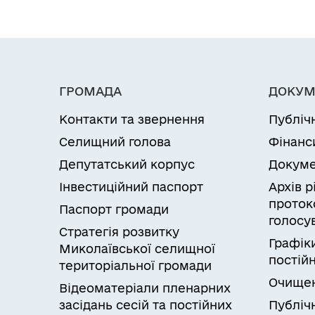
Василівні для
ведення товарного
сільськогосподарсько
виробництва, яка
ГРОМАДА
ДОКУМ
розташована за
Контакти та звернення
Публіч
адресою: Одеська
Селищний голова
Фінанс
область,
Депутатський корпус
Докуме
Березівський район,
Інвестиційний паспорт
Архів 
Миколаївська
проток
Паспорт громади
селищна рада (за
голосу
Стратегія розвитку
межами населеного
Графік
Миколаївської селищної
постійн
пункту)»
територіальної громади
Очищен
Відеоматеріали пленарних
засідань сесій та постійних
Публічн