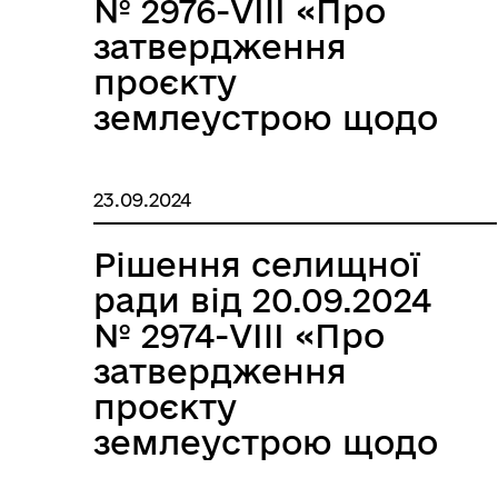
№ 2976-VIII «Про
затвердження
проєкту
землеустрою щодо
відведення
земельної ділянки зі
23.09.2024
зміною цільового
призначення з для
Рішення селищної
будівництва і
ради від 20.09.2024
обслуговування
№ 2974-VIII «Про
жилого будинку,
затвердження
господарських
проєкту
будівель і споруд на
землеустрою щодо
для будівництва та
відведення