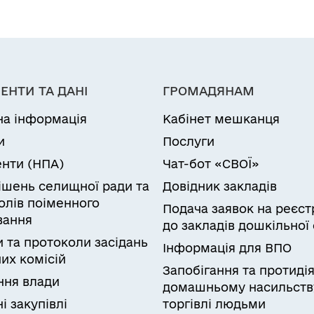
селищна рада (за
Василівні для
межами населеного
ведення товарного
пункту)»
го
сільськогосподарського
виробництва, яка
ЕНТИ ТА ДАНІ
ГРОМАДЯНАМ
розташована за
на інформація
Кабінет мешканця
адресою: Одеська
и
Послуги
область,
нти (НПА)
Чат-бот «СВОЇ»
Березівський район,
рішень селищної ради та
Довідник закладів
Миколаївська
олів поіменного
Подача заявок на реєст
селищна рада (за
вання
до закладів дошкільної 
межами населеного
и та протоколи засідань
Інформація для ВПО
их комісій
пункту)»
Запобігання та протиді
ня влади
домашньому насильств
і закупівлі
торгівлі людьми