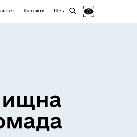
алітет
Контакти
Ще
лищна
омада