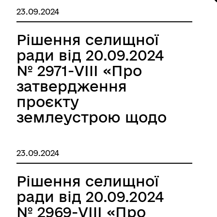
Володимировича в
земельної ділянки зі
23.09.2024
межах території
зміною цільового
Миколаївської
призначення яка
Рішення селищної
селищної ради
знаходиться у
ради від 20.09.2024
Березівського
власності
№ 2971-VIII «Про
району Одеської
громадянки України
затвердження
області»
Іванової Наталії
проєкту
Геннадіївни в межах
землеустрою щодо
території
відведення
Миколаївської
земельної ділянки зі
23.09.2024
селищної ради
зміною цільового
Березівського
призначення яка
Рішення селищної
району Одеської
знаходиться у
ради від 20.09.2024
області»
власності
№ 2969-VIII «Про