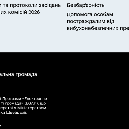
и та протоколи засідань
Безбар'єрність
их комісій 2026
Допомога особам
постраждалим від
вибухонебезпечних пре
альна громада
ї Програми «Електронне
сті громади» (EGAP), що
нерстві з Міністерством
мки Швейцарії.
?