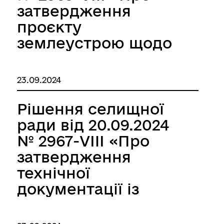
громадянина
затвердження
України Іванова
проєкту
Максима
землеустрою щодо
Геннадійовича в
відведення
межах території
земельної ділянки зі
23.09.2024
Миколаївської
зміною цільового
селищної ради
призначення, яка
Рішення селищної
Березівського
знаходиться у
ради від 20.09.2024
району Одеської
власності
№ 2967-VIII «Про
області»
громадянки
затвердження
Руденко Олени
технічної
Карпівни в межах
документації із
території
землеустрою щодо
Миколаївської
встановлення