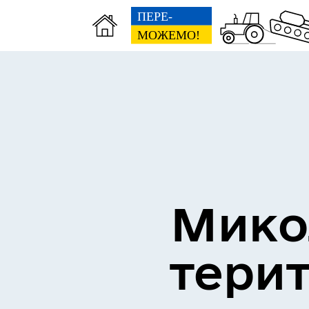
Оголошення
Мико
тери