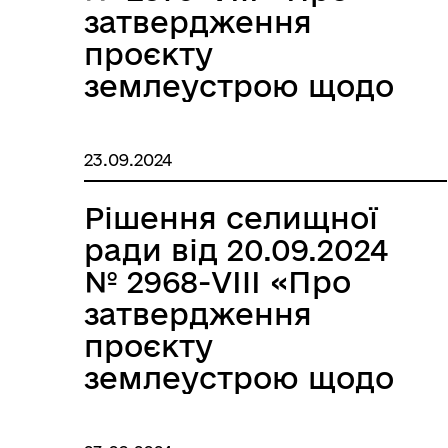
області»
району Одеської
громадянина
затвердження
області»
України Іванова
проєкту
Максима
землеустрою щодо
Геннадійовича в
відведення
межах території
земельної ділянки зі
23.09.2024
Миколаївської
зміною цільового
селищної ради
призначення яка
Рішення селищної
Березівського
знаходиться у
ради від 20.09.2024
району Одеської
власності
№ 2968-VIII «Про
області»
громадянки України
затвердження
Дубик Ганни
проєкту
Василівни в межах
землеустрою щодо
території
відведення
Миколаївської
земельної ділянки зі