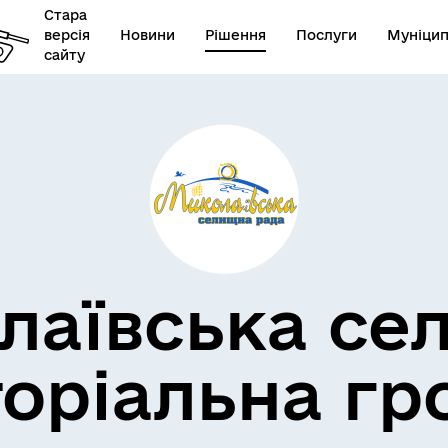
Стара
версія
Новини
Рішення
Послуги
Муніцип
сайту
лаївська се
торіальна гр