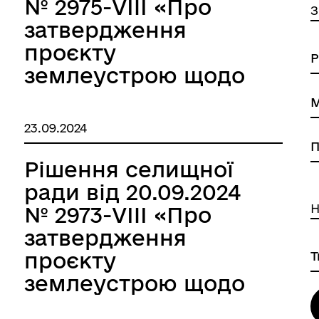
№ 2975-VIII «Про
З
затвердження
проєкту
землеустрою щодо
відведення
земельної ділянки зі
23.09.2024
зміною цільового
призначення яка
Рішення селищної
знаходиться у
ради від 20.09.2024
власності
Н
№ 2973-VIII «Про
громадянина
затвердження
України
проєкту
Михальченка
землеустрою щодо
Миколи
відведення