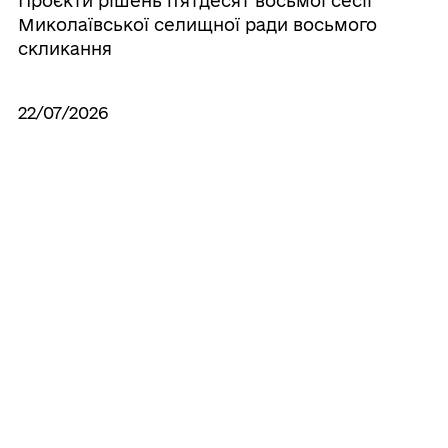
Проєкти рішень п'ятдесят восьмої сесії
Миколаївської селищної ради восьмого
скликання
22/07/2026
Про скликання позачергової LVIII сесії
Миколаївської селищної ради VIII
скликання
17/06/2026
Рішення LVII сесії Миколаївської
селищної ради VIII скликання
Усі рішення